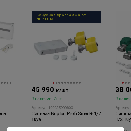
Бонусная программа от
NEPTUN
45 990
38 
₽/шт
В наличии: 7 шт
В налич
Артикул: 100035900800
Артикул
опа
Система Neptun Profi Smart+ 1/2
Систем
Tuya
1/2 Tu
нет отзывов
нет 