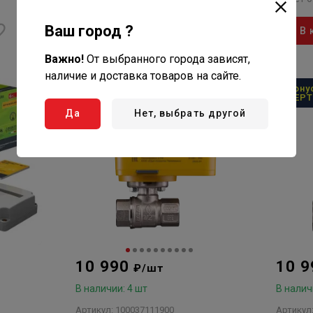
Ваш город ?
В корзину
В 
Важно!
От выбранного города зависят,
наличие и доставка товаров на сайте.
Бонусная программа от
Бону
NEPTUN
NEP
Да
Нет, выбрать другой
10 990
10 
₽/шт
В наличии: 4 шт
В налич
Артикул: 100037111900
Артикул