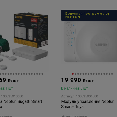
Бонусная программа от
NEPTUN
069
19 990
₽/шт
₽/шт
ии: 1 шт
В наличии: 5 шт
: 100035910600
Артикул: 100035901000
а Neptun Bugatti Smart
Модуль управления Neptun
ya
Smart+ Tuya
отзывов
нет отзывов