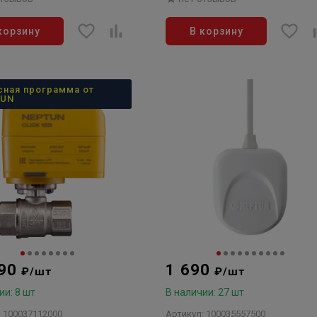
корзину
В корзину
сная программа от
TUN
990
1 690
₽/шт
₽/шт
ии: 8 шт
В наличии: 27 шт
: 100037112000
Артикул: 100035557500