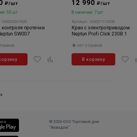
90
12 990
₽/шт
₽/шт
ии: 50 шт
В наличии: 7 шт
: 100035557600
Артикул: 100037113300
 контроля протечки
Кран с электроприводом
Neptun SW007
Neptun Profi Click 230В 1
отзывов
нет отзывов
корзину
В корзину
© 2026 ООО Торговый дом
"Аквадом".
.