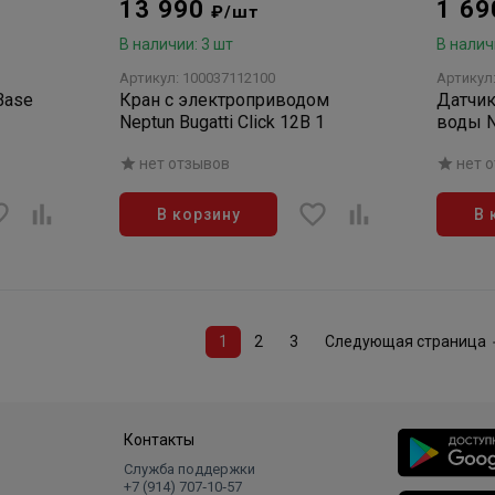
13 990
1 6
₽/шт
В наличии: 3 шт
В налич
Артикул: 100037112100
Артикул
Base
Кран с электроприводом
Датчик
Neptun Bugatti Click 12В 1
воды 
нет отзывов
нет 
В корзину
В 
1
2
3
Следующая страница
Контакты
Служба поддержки
+7 (914) 707‑10‑57