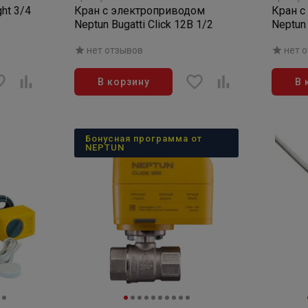
ht 3/4
Кран с электроприводом
Кран с
Neptun Bugatti Click 12В 1/2
Neptun 
нет отзывов
нет 
В корзину
В 
Бонусная программа от
NEPTUN