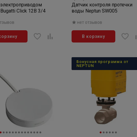
 электроприводом
Датчик контроля протечки
Bugatti Click 12В 3/4
воды Neptun SW005
отзывов
нет отзывов
корзину
В корзину
Бонусная программа от
NEPTUN