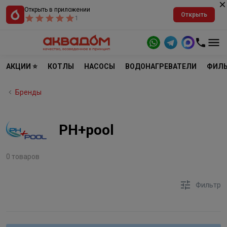
Открыть в приложении
Открыть
1
АКЦИИ ⭐
КОТЛЫ
НАСОСЫ
ВОДОНАГРЕВАТЕЛИ
ФИЛЬ
Бренды
PH+pool
0 товаров
Фильтр