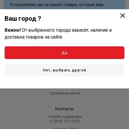
К сожалению, мы не нашли товары, которые вам
подойдут.
Попробуйте изменить критерии поиска
Ваш город ?
Важно!
От выбранного города зависят, наличие и
доставка товаров на сайте.
Оплата и доставка
Да
Оплата
Доставка
Нет, выбрать другой
Компания
Реквизиты
Сервисный центр
Контакты
Служба поддержки
+7 (914) 707‑10‑57