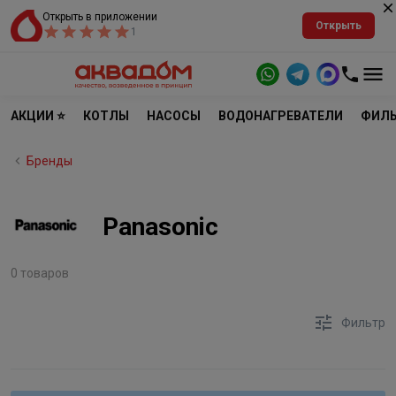
Открыть в приложении
Открыть
1
АКЦИИ ⭐
КОТЛЫ
НАСОСЫ
ВОДОНАГРЕВАТЕЛИ
ФИЛЬ
Бренды
Panasonic
0 товаров
Фильтр