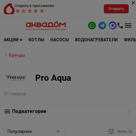
Открыть в приложении
Открыть
1
АКЦИИ ⭐
КОТЛЫ
НАСОСЫ
ВОДОНАГРЕВАТЕЛИ
ФИЛЬ
Бренды
Pro Aqua
37 товаров
Подкатегории
Популярное
Фильтр