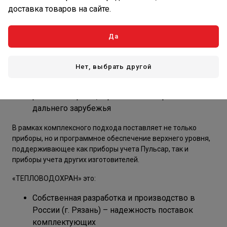
доставка товаров на сайте.
Поставщик теплосчетчиков и распределителей
тепла №1 в России
Работаем с ТОП-30 застройщиками РФ
Да
Входим в ТОП-5 поставщиков России по
группе водосчетчики
Нет, выбрать другой
Более 440 сотрудников
Наши приборы функционируют более чем в 80
регионах страны, странах СНГ и странах
дальнего зарубежья
В рамках комплексного подхода поставляет не только
приборы, но и программное обеспечение верхнего уровня,
поддерживающее как приборы учета Пульсар, так и
приборы учета других изготовителей.
«ТЕПЛОВОДОХРАН» это:
Собственная разработка и производство в
России (г. Рязань) – надежность поставок
комплектующих