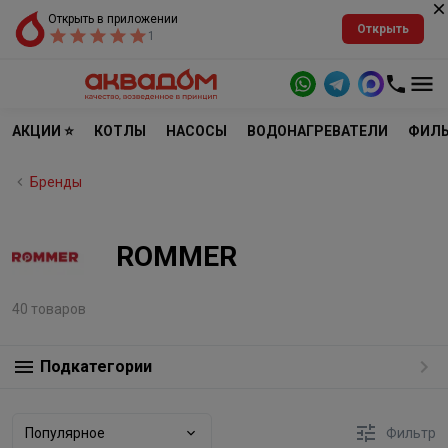
Открыть в приложении
Открыть
1
АКЦИИ ⭐
КОТЛЫ
НАСОСЫ
ВОДОНАГРЕВАТЕЛИ
ФИЛЬ
Бренды
ROMMER
40 товаров
Подкатегории
Популярное
Фильтр