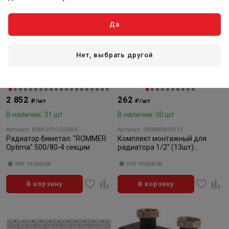
Да
Нет, выбрать другой
2 852
262
₽/шт
₽/шт
В наличии: 31 шт
В наличии: 30 шт
Артикул: RBM-0210-050004
Артикул: 6808600633151
Радиатор биметал. "ROMMER
Комплект монтажный для
Optima" 500/80-4 секции
радиатора 1/2" (13шт)
Rommer
нет отзывов
нет отзывов
В корзину
В корзину