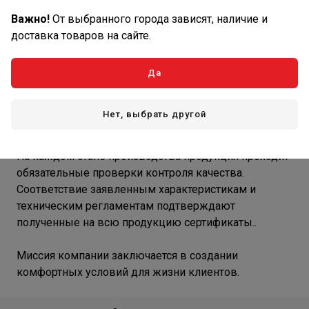
Важно!
От выбранного города зависят, наличие и
доставка товаров на сайте.
Rexfaber— российский производитель расходных
материалов и комплектующих для
Да
кондиционирования, вентиляции и холодильного
оборудования. На производстве трудятся инженеры,
Нет, выбрать другой
проектировщики, специалисты высоких разрядов с
опытом более 15 лет в этой области.
На каждом этапе производства продукция проходит
обязательные проверки контроля качества.
Соответствие заявленным характеристикам и
техническим регламентам подтверждают
полученные на всю продукцию сертификаты..
Миссия компании заключается в создании
комфортных условий для жизни клиентов.