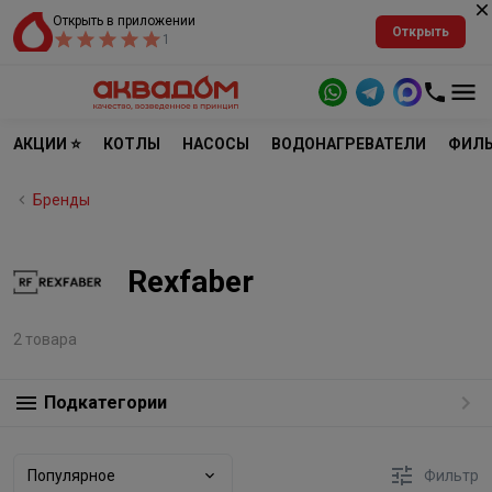
Открыть в приложении
Открыть
1
АКЦИИ ⭐
КОТЛЫ
НАСОСЫ
ВОДОНАГРЕВАТЕЛИ
ФИЛЬ
Бренды
Rexfaber
2 товара
Подкатегории
Популярное
Фильтр