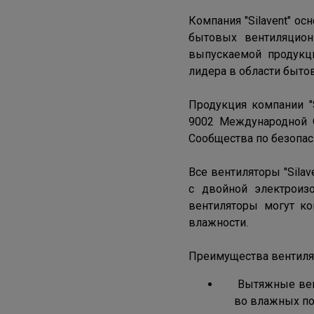
Компания "Silavent" ос
бытовых вентиляцион
выпускаемой продукци
лидера в области быто
Продукция компании "S
9002 Международной О
Сообщества по безопас
Все вентиляторы "Sila
с двойной электроиз
вентиляторы могут к
влажности.
Преимущества вентилят
Вытяжные вент
во влажных п