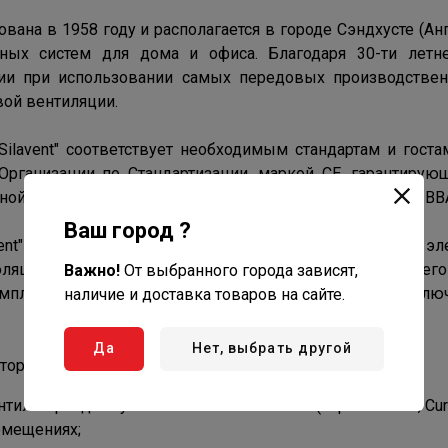
нована в 1958 году и располагается в городе Сэндхусте (А
ных систем для дома и офиса. Благодаря 30-ти летн
и при использовании самых передовых производственн
вой вентиляции.
ilavent" соответствует необходимым стандартам и госта
рганизации по Стандартизации, маркой CE, гарантирующ
ной работе оборудования, а также сертификатами BEAB, BB
Ваш город ?
vent" оснащены встроенным тепловым реле для защиты эле
оляцией, не требующих обслуживания в течении всего
Важно!
От выбранного города зависят,
омплектоваться встроенным или дистанционным выключ
наличие и доставка товаров на сайте.
Да
Нет, выбрать другой
оров "Silavent"
иляторы для туалетных ванных комнат (серии Extract, C
омещениях;