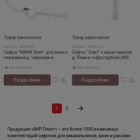
Товар закончился
Товар закончился
Артикул: 30980654
Артикул: 30986170
Сифон "МИНИ Элит" для ванн с
Сифон "Элит" с нерж.чашкой
нержавеющ. чашками и
д.70мм и гофротрубой L800
гофротрубой (д.40/50)
мм. (1 1/2"- д.40/50)
нет отзывов
нет отзывов
Подробнее
Подробнее
1
2
Продукция «ВИР Пласт» – это более 1000 возможных
комплектаций сифонов для умывальников, моек и раковин.