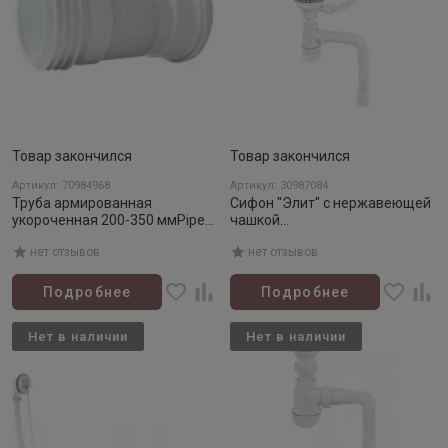
Товар закончился
Товар закончился
Артикул: 70984968
Артикул: 30987084
Труба армированная
Сифон "Элит" с нержавеющей
укороченная 200-350 ммPipe
чашкой
reinforced 200-350 mm
д.112мм,переливомгофротруб
нет отзывов
нет отзывов
ой L800 мм. (3 1/2"- д.40/50 )
Подробнее
Подробнее
Нет в наличии
Нет в наличии