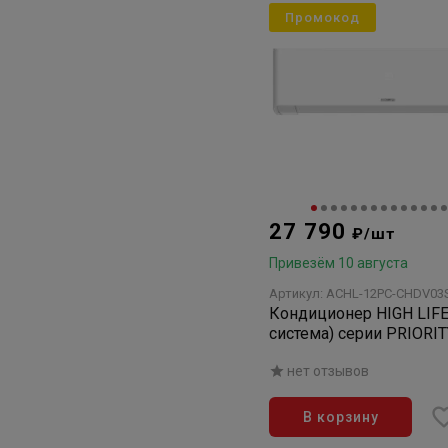
Промокод
27 790
₽/шт
Привезём 10 августа
Артикул: ACHL-12PC-CHDV03
Кондиционер HIGH LIFE
система) серии PRIORI
CLASS 2.0 ACHL-12PC-
нет отзывов
(комплект)
В корзину