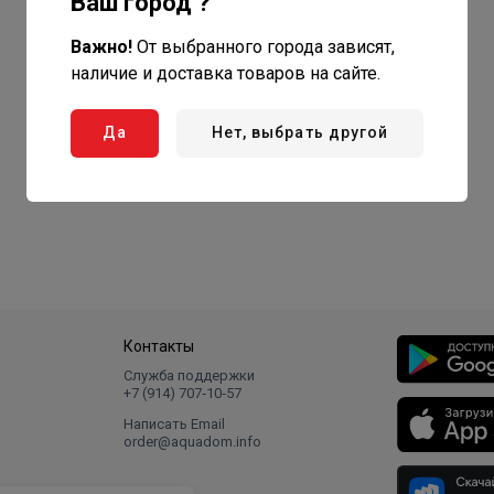
Ваш город ?
Важно!
От выбранного города зависят,
наличие и доставка товаров на сайте.
Да
Нет, выбрать другой
Контакты
Служба поддержки
+7 (914) 707‑10‑57
Написать Email
order@aquadom.info