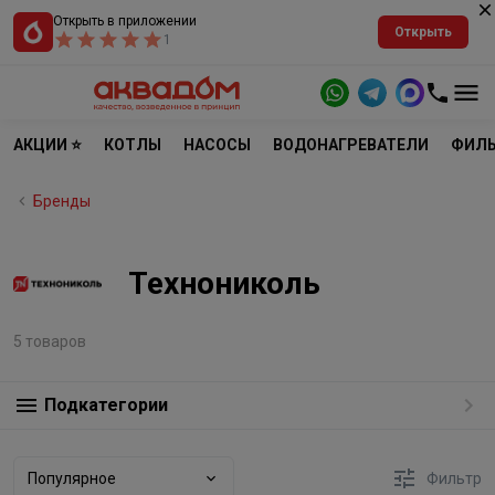
Открыть в приложении
Открыть
1
АКЦИИ ⭐
КОТЛЫ
НАСОСЫ
ВОДОНАГРЕВАТЕЛИ
ФИЛЬ
Бренды
Технониколь
5 товаров
Подкатегории
Популярное
Фильтр