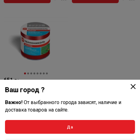
651
₽/шт
Ваш город ?
В наличии: 13 шт
Артикул: 343847
Важно!
От выбранного города зависят, наличие и
Самоклеящаяся
герметизирующая лента
доставка товаров на сайте.
NICOBAND, цвет красный,
нет отзывов
длина 3 м., ширина 10см
Да
В корзину