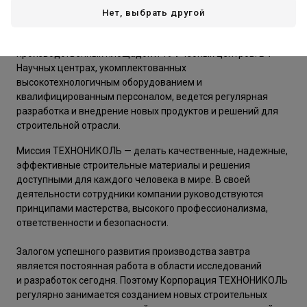
Нет, выбрать другой
Производственная компания ТЕХНОНИКОЛЬ – это более 70
производственных площадок и 19 Учебных центров. В 7
Научных центрах, укомплектованных
высокотехнологичным оборудованием и
квалифицированным персоналом, ведется регулярная
разработка и внедрение новых продуктов и решений для
строительной отрасли.
Миссия ТЕХНОНИКОЛЬ — делать качественные, надежные,
эффективные строительные материалы и решения
доступными для каждого человека в мире. В своей
деятельности сотрудники компании руководствуются
принципами мастерства, высокого профессионализма,
ответственности и безопасности.
Залогом успешного развития производства завтра
является постоянная работа в области исследований
и разработок сегодня. Поэтому Корпорация ТЕХНОНИКОЛЬ
регулярно занимается созданием новых строительных