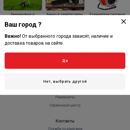
Бензиновые и
Бензо и электро пилы
Удлинители силовые
электрические
и аксессуары
триммеры,
Ваш город ?
газонокосилки
Важно!
От выбранного города зависят, наличие и
доставка товаров на сайте.
Оплата и доставка
Да
Оплата
Доставка
Нет, выбрать другой
Компания
Реквизиты
Сервисный центр
Контакты
Служба поддержки