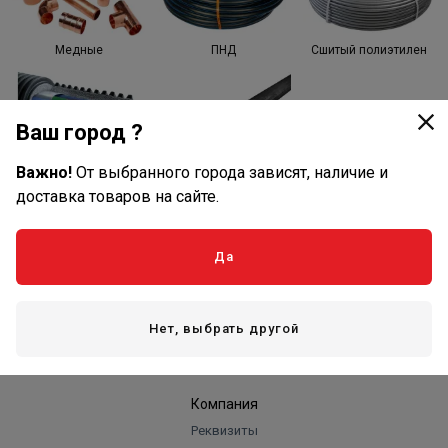
Медные
ПНД
Сшитый полиэтилен
Ваш город ?
Важно!
От выбранного города зависят, наличие и
Теплоизолированные
Стальные
трубы
водогазопроводные
доставка товаров на сайте.
Да
Оплата и доставка
Оплата
Нет, выбрать другой
Доставка
Компания
Реквизиты