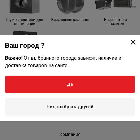
Шумоглушители для
Воздушные клапаны
Нагреватели
вентиляции
канальные
Ваш город ?
Важно!
От выбранного города зависят, наличие и
Вытяжные осевые
доставка товаров на сайте.
вентиляторы
Да
Оплата и доставка
Нет, выбрать другой
Оплата
Доставка
Компания