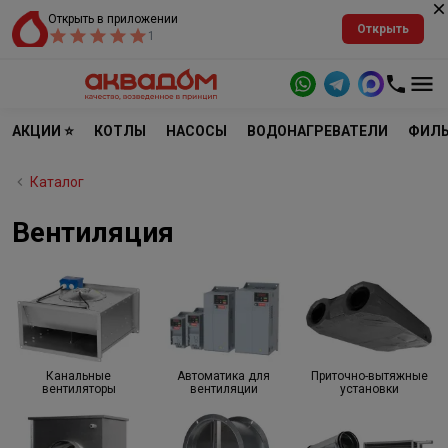
Открыть в приложении
Открыть
1
АКЦИИ ⭐
КОТЛЫ
НАСОСЫ
ВОДОНАГРЕВАТЕЛИ
ФИЛЬ
Каталог
Вентиляция
Канальные
Автоматика для
Приточно-вытяжные
вентиляторы
вентиляции
установки