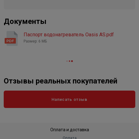
Устройство защитного
отключения /УЗО/
Есть
Документы
Защита от перегрева
Есть
Форма
круглый
Паспорт водонагреватель Oasis AS.pdf
"Сухой" ТЭН
Размер: 6 МБ
Нет
Цвет
белый
Отзывы реальных покупателей
Написать отзыв
Оплата и доставка
Оплата