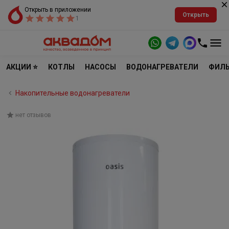
Открыть в приложении
Открыть
1
АКЦИИ ⭐
КОТЛЫ
НАСОСЫ
ВОДОНАГРЕВАТЕЛИ
ФИЛЬ
Накопительные водонагреватели
нет отзывов