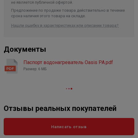
не является публичной офертой.
Возможность распределения воды по нескольким
Сенсорная панель управления
Нет
Предложение по продаже товара действительно в течение
водопроводным точкам одновременно
Регулировка мощности
Нет
срока наличия этого товара на складе.
Гарантия - 7 лет на внутренний бак
Предохранительный клапан
Есть
Нашли ошибку в характеристиках или описании товара?
Устройство защитного
отключения /УЗО/
Есть
Документы
Защита от перегрева
Есть
Анод/материал анода
магниевый анод
Паспорт водонагреватель Oasis PA.pdf
Форма
Размер: 6 МБ
плоская
Нагревательный элемент
Тэн
"Сухой" ТЭН
Нет
Цвет
белый
Отзывы реальных покупателей
Написать отзыв