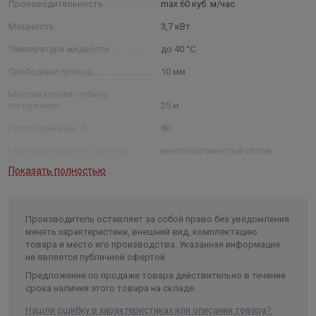
Производительность
max 60 куб. м/час
Мощность
3,7 кВт
Температура жидкости
до 40 °C
Свободный проход
10 мм
Максимальная глубина
погружения
25 м
Присоединение, Ø
80
Материал рабочего колеса
высокохромистый сплав
Показать полностью
Тип насоса
дренажный
Рабочая среда
Сильно загрязненная вода
строительство, очистные
Производитель оставляет за собой право без уведомления
Область применения
сооружения
менять характеристики, внешний вид, комплектацию
товара и место его производства. Указанная информация
Напор
max 30 м
не является публичной офертой.
Материал корпуса
чугун
Предложение по продаже товара действительно в течение
срока наличия этого товара на складе.
Класс изоляции
F
Нашли ошибку в характеристиках или описании товара?