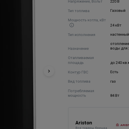
Напряжение, Вольт
220 В
Тип топлива
Газовый
Мощность котла, кВт
24 кВт
Тип исполнения
настенны
отопление
Назначение
воды для 
Отапливаемая
площадь
до 240 кв.
Контур ГВС
Есть
Вид топлива
газ
Потребляемая
мощность
84 Вт
Ariston
Все товары бренда