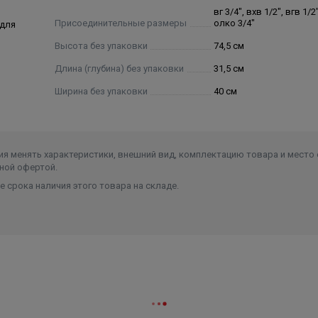
лагодаря увеличенному теплообменнику
вг 3/4", вхв 1/2", вгв 1/2
Присоединительные размеры
олко 3/4"
 для
текла, устойчивого к царапинам
Высота без упаковки
74,5 см
Длина (глубина) без упаковки
31,5 см
Ширина без упаковки
40 см
я менять характеристики, внешний вид, комплектацию товара и место 
ной офертой.
 срока наличия этого товара на складе.