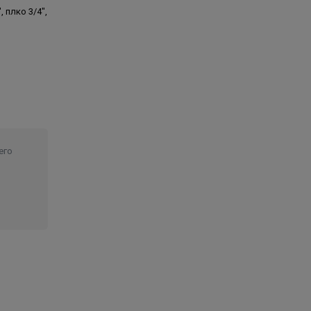
", плко 3/4",
его