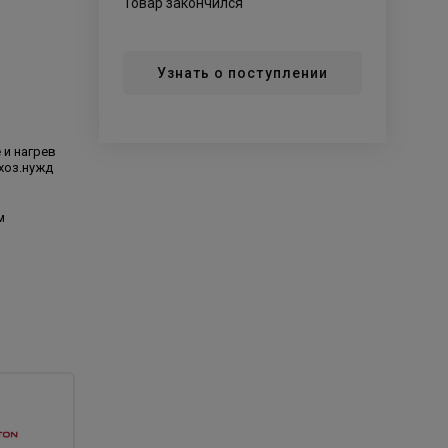
Товар закончился
Узнать о поступлении
й
 и нагрев
хоз.нужд
м