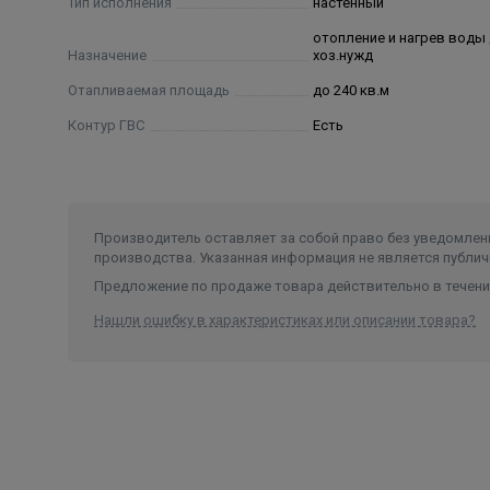
Тип исполнения
настенный
• Повышенная производительность контура ГВС б
отопление и нагрев воды
• Фронтальная крышка и дисплей из закаленного с
Назначение
хоз.нужд
• Встроенный расширительный бак
Отапливаемая площадь
до 240 кв.м
• Встроенный циркуляционный насос
• Встроенный 3-х ходовой клапан
Контур ГВС
Есть
Производитель оставляет за собой право без уведомлени
производства. Указанная информация не является публич
Предложение по продаже товара действительно в течение
Нашли ошибку в характеристиках или описании товара?