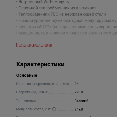
• Встроенный Wi-Fi модуль
• Основной теплообменник из алюминия
• Теплообменник ГВС из нержавеющей стали
• Низкий уровень шума благодаря модулируемому
• Функция «AUTO» (погодозависимое регулировани
помещении, при наличии уличного и комнатного да
• Функция «КОМФОРТ» - ускоренная подача горяче
Показать полностью
• Премиальный дизайн
• Сенсорная панель управления
• Матричный дисплей с подсветкой
Характеристики
• Русифицированное меню
• Интуитивно-понятное управление
Основные
• Подключение единой выносной многофункциона
• Единый протокол связи BusBridgeNet® повышае
Гарантия от производителя, мес.
24
единую систему отопления и ГВС
Напряжение, Вольт
220 В
• Контроль от 1 до 6 температурных зон
Тип топлива
Газовый
• Производится в Италии из лучших европейских
• Долговечность за счет снижения количества ц
Мощность котла, кВт
24 кВт
• Модулируемый насос