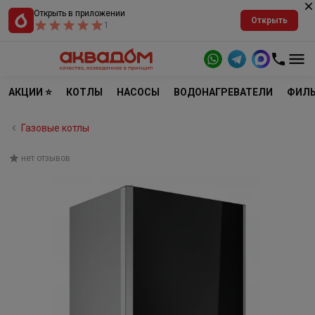
Открыть в приложении
Открыть
1
АКЦИИ ⭐
КОТЛЫ
НАСОСЫ
ВОДОНАГРЕВАТЕЛИ
ФИЛЬ
Газовые котлы
нет отзывов