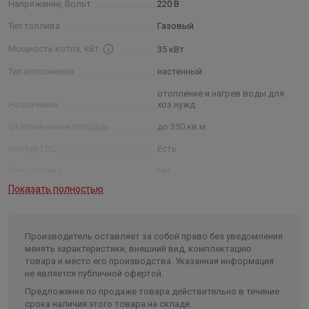
Напряжение, Вольт
220 В
использования солнечной энергии
Всегда обеспечиваются передовыми системами
Тип топлива
Газовый
безопасности: защита от замерзания и функция
Мощность котла, кВт
35 кВт
автоматического байпаса
Тип исполнения
настенный
отопление и нагрев воды для
Назначение
хоз.нужд
Отапливаемая площадь
до 350 кв.м
Контур ГВС
Есть
Вид топлива
газ
Показать полностью
Потребляемая мощность
101 Вт
Максимальная температура
нагрева воды
от 82 °C гвс 60 °C
Производитель оставляет за собой право без уведомления
Диаметр патрубка дымохода
60/100 мм
менять характеристики, внешний вид, комплектацию
товара и место его производства. Указанная информация
вг 3/4", вхв 1/2", вгв 1/2", плко
не является публичной офертой.
Присоединительные размеры
3/4", олко 3/4"
Предложение по продаже товара действительно в течение
Высота без упаковки
77 см
срока наличия этого товара на складе.