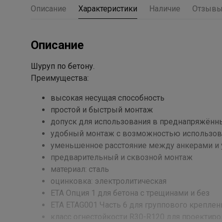
Описание
Характеристики
Наличие
Отзыв
Описание
Шуруп по бетону.
Преимущества:
высокая несущая способность
простой и быстрый монтаж
допуск для использования в преднапряжённ
удобный монтаж с возможностью использова
уменьшенное расстояние между анкерами и у
предварительный и сквозной монтаж
материал: сталь
оцинковка: электролитическая
ETA Опция 1 для бетона с трещинами и без
ETA ETAG001 Часть 6 для группового креплен
класс огнестойкости R30-R120 для проектиро