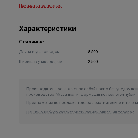
Основание:
Показать полностью
Бетон с трещинами
Бетон без трещин
сборные преднапряжённые многопусто
Характеристики
Основные
Длина в упаковке, см.
8.500
Ширина в упаковке, см.
2.500
Производитель оставляет за собой право без уведомлени
производства. Указанная информация не является публич
Предложение по продаже товара действительно в течение
Нашли ошибку в характеристиках или описании товара?