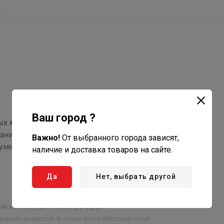
ы
Ваш город ?
ых многопустотных плитах перекрытия
ния 3 различных глубин анкеровки
Важно!
От выбранного города зависят,
меньшенное расстояние от анкера до края основания
наличие и доставка товаров на сайте.
Да
Нет, выбрать другой
ия не несущих конструкций
вания анкеров в зоне воздействия огня