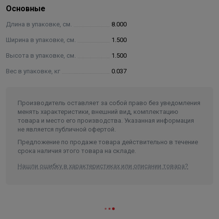
ETA Опция 1 для бетона с трещинами и без
Основные
ETA ETAG001 Часть 6 для группового крепления
Длина в упаковке, см.
8.000
ненесущих конструкций
Ширина в упаковке, см.
1.500
класс огнестойкости R30-R120 для
проектирования анкеров в зоне воздействия огня
Высота в упаковке, см.
1.500
категории сейсмостойкости C1 для
Вес в упаковке, кг
0.037
проектирования конструкций креплений при
сейсмическом воздействии
Основание:
Производитель оставляет за собой право без уведомления
менять характеристики, внешний вид, комплектацию
Бетон с трещинами
товара и место его производства. Указанная информация
Бетон без трещин
не является публичной офертой.
сборные преднапряжённые многопустотные
Предложение по продаже товара действительно в течение
плиты перекрытия
срока наличия этого товара на складе.
Нашли ошибку в характеристиках или описании товара?