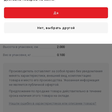
Характеристики
Да
Основные
Нет, выбрать другой
Длина в упаковке, см.
15.000
Ширина в упаковке, см.
2.000
Высота в упаковке, см.
2.000
Вес в упаковке, кг
0.100
Производитель оставляет за собой право без уведомления
менять характеристики, внешний вид, комплектацию
товара и место его производства. Указанная информация
не является публичной офертой.
Предложение по продаже товара действительно в течение
срока наличия этого товара на складе.
Нашли ошибку в характеристиках или описании товара?