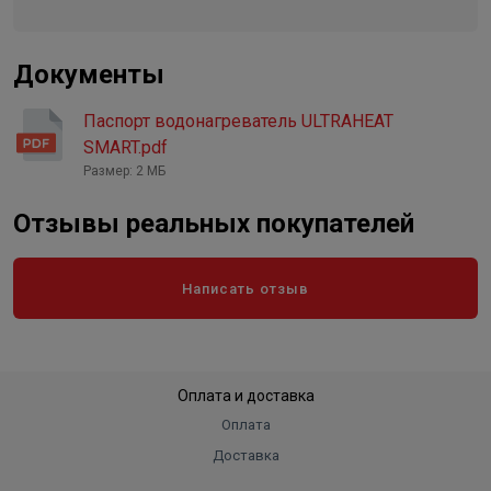
Устройство защитного
отключения /УЗО/
Есть
Документы
Защита от перегрева
Есть
Анод/материал анода
магниевый анод
Паспорт водонагреватель ULTRAHEAT
Форма
SMART.pdf
плоская
Размер: 2 МБ
Нагревательный элемент
Тэн
"Сухой" ТЭН
Есть
Отзывы реальных покупателей
Цвет
белый
Написать отзыв
Оплата и доставка
Оплата
Доставка