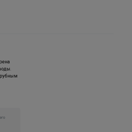
рена
воды.
атрубным
его