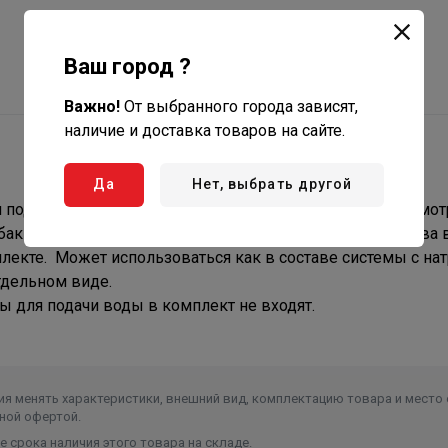
Ваш город ?
Важно!
От выбранного города зависят,
наличие и доставка товаров на сайте.
Да
Нет, выбрать другой
я подачи и хранения воды в банном помещении. Предусмот
бак оборудован двумя патрубками 3/4 для подачи и слива 
лекте. Может использоваться как в составе системы с н
тдельном виде.
ы для подачи воды в комплект не входят.
я менять характеристики, внешний вид, комплектацию товара и место 
ной офертой.
 срока наличия этого товара на складе.