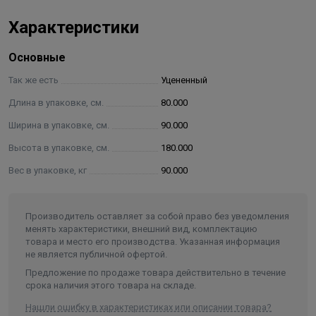
Б) Внешняя сторона бака окрашена термостойкой
Характеристики
краской способной выдерживать динамические
изменения температуры.
Основные
В) Нижняя опора бака выполнена по принципу
Так же есть
Уцененный
кольцевой опоры, позволяющей равномерно
Длина в упаковке, см.
80.000
распределять вес бака на поверхность пола и
Ширина в упаковке, см.
90.000
обеспечить устойчивость.
Высота в упаковке, см.
180.000
Г) Все баки оснащены подводящими и отводящими
Вес в упаковке, кг
90.000
штуцерами выполненными из толстостенной трубы.
Производитель оставляет за собой право без уведомления
менять характеристики, внешний вид, комплектацию
товара и место его производства. Указанная информация
не является публичной офертой.
Предложение по продаже товара действительно в течение
срока наличия этого товара на складе.
Нашли ошибку в характеристиках или описании товара?