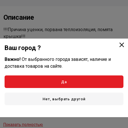
Описание
!!!Причина уценки, порвана теплоизоляция, помята
крышка!!!
Ваш город ?
Бак серии SS-elektro предназначен для использования
в системах ГВС, рассчитан на рабочую температуру с
Важно!
От выбранного города зависят, наличие и
использованием воды в диапазоне от +2 до +75
доставка товаров на сайте.
градусов по Цельсию.
Да
Все модели данной серии обладают следующими
конструктивными особенностями:
Нет, выбрать другой
А) баки сделаны из прочной высококачественной
нержавеющей стали AISI 304 и по своей конструкции
рассчитаны на многолетнюю эксплуатацию.
Показать полностью