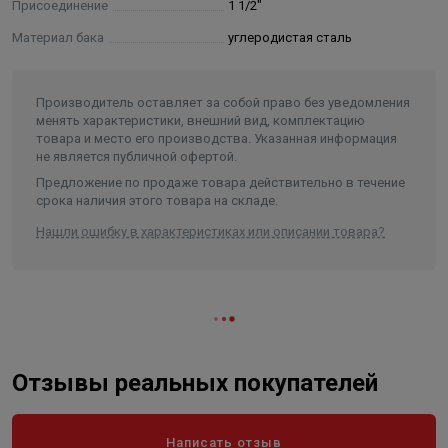
Присоединение
1 1/2"
требованиям безопасности, при условии соблюдения правил
монтажа, эксплуатации и транспортировки.
Материал бака
углеродистая сталь
Гарантийный срок составляет 5 лет со дня покупки.
Производитель оставляет за собой право без уведомления
менять характеристики, внешний вид, комплектацию
товара и место его производства. Указанная информация
не является публичной офертой.
Предложение по продаже товара действительно в течение
срока наличия этого товара на складе.
Нашли ошибку в характеристиках или описании товара?
Отзывы реальных покупателей
Написать отзыв