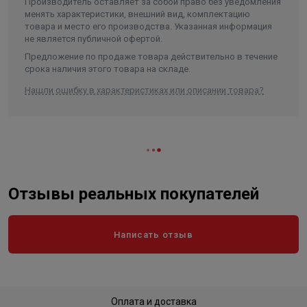
Производитель оставляет за собой право без уведомления
Высота в упаковке, см.
150.000
менять характеристики, внешний вид, комплектацию
товара и место его производства. Указанная информация
Вес в упаковке, кг
80.000
не является публичной офертой.
Высота
1250
Предложение по продаже товара действительно в течение
срока наличия этого товара на складе.
Ширина
630
Нашли ошибку в характеристиках или описании товара?
Отзывы реальных покупателей
Написать отзыв
Оплата и доставка