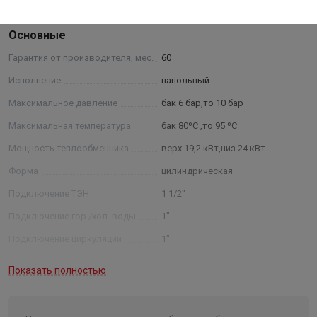
Характеристики
Основные
Гарантия от производителя, мес.
60
Исполнение
напольный
Максимальное давление
бак 6 бар,то 10 бар
Максимальная температура
бак 80ºС ,то 95 ºС
Мощность теплообменника
верх 19,2 кВт,низ 24 кВт
Форма
цилиндрическая
Подключение ТЭН
1 1/2"
Подключение гор./хол. воды
1"
Подключение циркуляции
1"
Покрытие внутреннего бака
эмалированная сталь
Показать полностью
Длина в упаковке, см.
70.000
Ширина в упаковке, см.
80.000