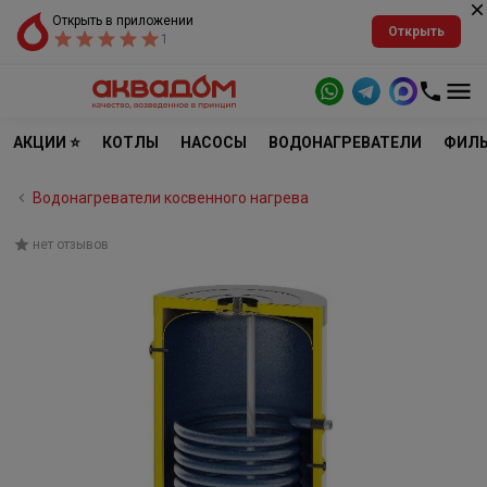
Открыть в приложении
Открыть
1
АКЦИИ ⭐
КОТЛЫ
НАСОСЫ
ВОДОНАГРЕВАТЕЛИ
ФИЛЬ
Водонагреватели косвенного нагрева
нет отзывов