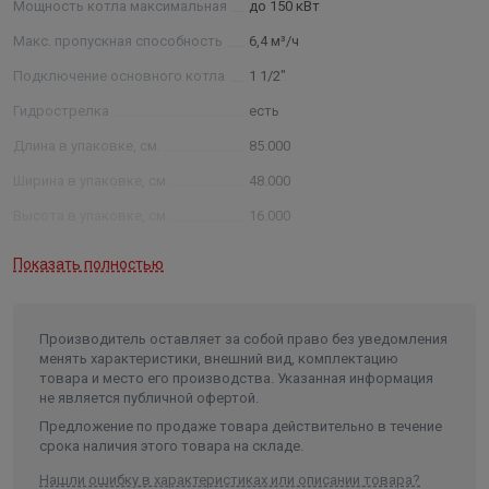
Мощность котла максимальная
до 150 кВт
Мощность максимальная,150 кВт
Макс. пропускная способность
6,4 м³/ч
Максимальная отапливаемая площадь,1200 м²
Подключение основного котла
1 1/2"
Гидрострелка
есть
Магистральное присоединение G 1½″ (НР)
Длина в упаковке, см.
85.000
Подключения потребителей G 1″ (НР)
Ширина в упаковке, см.
48.000
Высота в упаковке, см.
16.000
Доп. присоединение Rp ½″ (ВР)
Вес в упаковке, кг
12.000
Показать полностью
Межосевое расстояние, мм 125/160
Вылет от стены, мм 90-120
Производитель оставляет за собой право без уведомления
менять характеристики, внешний вид, комплектацию
Размеры упаковки, (Д x Ш х В),850 x 480 x 155 мм
товара и место его производства. Указанная информация
не является публичной офертой.
Предложение по продаже товара действительно в течение
срока наличия этого товара на складе.
Нашли ошибку в характеристиках или описании товара?