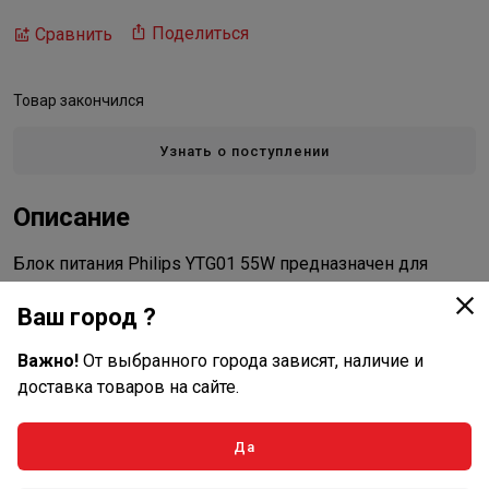
Поделиться
Сравнить
Товар закончился
Узнать о поступлении
Описание
Блок питания Philips YTG01 55W предназначен для
подключения УФ-стерилизаторов мощностью 55 Вт.
Ваш город ?
Характеристики
Важно!
От выбранного города зависят, наличие и
доставка товаров на сайте.
Основные
Длина в упаковке, см.
15.000
Да
Ширина в упаковке, см.
10.000