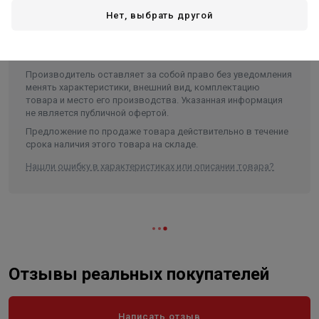
Высота в упаковке, см.
5.000
Нет, выбрать другой
Вес в упаковке, кг
0.300
Производитель оставляет за собой право без уведомления
менять характеристики, внешний вид, комплектацию
товара и место его производства. Указанная информация
не является публичной офертой.
Предложение по продаже товара действительно в течение
срока наличия этого товара на складе.
Нашли ошибку в характеристиках или описании товара?
Отзывы реальных покупателей
Написать отзыв