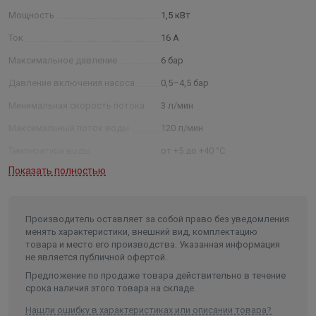
Мощность
1,5 кВт
Ток
16 А
Максимальное давление
6 бар
Давление включения насоса
0,5–4,5 бар
Минимальная скорость потока
3 л/мин
Максимальный поток воды
120 л/мин
Температура воды
от +5 до +40 °С
Показать полностью
Присоединительные размеры
1”
Класс защиты
IP65
Длина в упаковке, см.
18.6
Производитель оставляет за собой право без уведомления
менять характеристики, внешний вид, комплектацию
Ширина в упаковке, см.
11
товара и место его производства. Указанная информация
не является публичной офертой.
Высота в упаковке, см.
11.2
Предложение по продаже товара действительно в течение
Вес в упаковке, кг
1.050
срока наличия этого товара на складе.
Высота
112
Нашли ошибку в характеристиках или описании товара?