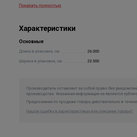
Показать полностью
Технические характеристики:
Присоединительные размеры: 3/8", 1/2", 1", 2 
Производительность: 4,5 м3/час
Характеристики
Рабочее давление воды: 1,5-6 бар
Температура воды: 5-50 °С
Основные
Подходящие корпуса фильтров: 6"-18"
Длина в упаковке, см.
26.000
Водоподъемная трубка: 1.05" (27 мм)
Ширина в упаковке, см.
23.500
Производитель оставляет за собой право без уведомлени
производства. Указанная информация не является публич
Предложение по продаже товара действительно в течение
Нашли ошибку в характеристиках или описании товара?