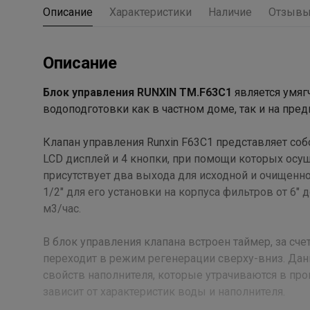
Описание
Характеристики
Наличие
Отзыв
Описание
Блок управления RUNXIN TM.F63C1
является умяг
водоподготовки как в частном доме, так и на пре
Клапан управления Runxin F63C1 представляет со
LCD дисплей и 4 кнопки, при помощи которых осущ
присутствует два выхода для исходной и очищенно
1/2" для его установки на корпуса фильтров от 6" 
м3/час.
В блок управления клапана встроен таймер, за сче
переходит в режим регенерации сверху-вниз. Да
свойств наполнителя, которые утрачиваются в пр
зависит от характеристик воды и наполнителя.