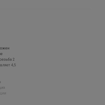
ложен
не
резьба 2
вляет 4,5
н
щих
ации