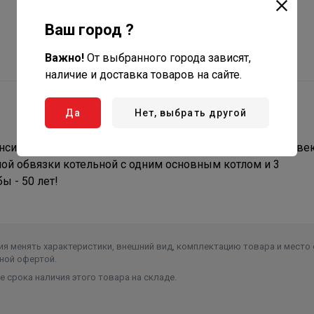
Ваш город ?
Важно!
От выбранного города зависят,
наличие и доставка товаров на сайте.
Да
Нет, выбрать другой
ансировочный коллектор в теплоизоляции 2+1) из нержав
ной обвязки котельной с одним основным котлом и 3
ы - 50 лет!
я менять характеристики, внешний вид, комплектацию товара и место 
ной офертой.
 срока наличия этого товара на складе.