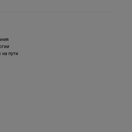
ания
огии
 на пути