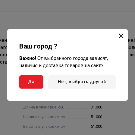
ы
менения направления дымового канала на 87* и обслужив
Ваш город ?
Благодаря особенностям конструкции и применяемой технол
оплотностью, в дымовом канале отсутствуют прямые углы
Важно!
От выбранного города зависят,
ствует улучшенной тяге дымохода.
наличие и доставка товаров на сайте.
Да
Нет, выбрать другой
Длина в упаковке, см.
31.000
Ширина в упаковке, см.
51.000
Высота в упаковке, см.
51.000