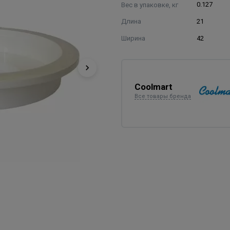
Вес в упаковке, кг
0.127
Длина
21
Ширина
42
Coolmart
Все товары бренда