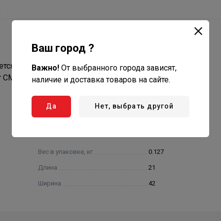
ы
Ваш город ?
тся Oсновной фильтр СМ-101 в случае использования
Важно!
От выбранного города зависят,
 СМ-101.
наличие и доставка товаров на сайте.
Да
Нет, выбрать другой
Вес в упаковке, кг
0.127
Длина
21
Ширина
42