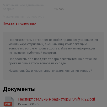
Легкая доступность всех внешних и внутренних частей
Максимальное давление на
радиатора для ручной уборки и дезинфекции позволяет
разрыв
25 бар
рекомендовать оборудование для установки в
Максимальная температура
помещениях с повышенными санитарно-
теплоносителя
110°С
Показать полностью
гигиеническими требованиями.
Мощность
1536 Вт
Присоединительный размер
1/2"
Окраска
Производитель оставляет за собой право без уведомления
Двухслойное порошковое покрытие обеспечивает
менять характеристики, внешний вид, комплектацию
повышенную стойкость красочного слоя. Покрытие
товара и место его производства. Указанная информация
не является публичной офертой.
обладает высокой устойчивостью к воздействию
Предложение по продаже товара действительно в течение
ультрафиолетовых лучей и перепадам температур.
срока наличия этого товара на складе.
Нашли ошибку в характеристиках или описании товара?
Документы
Паспорт стальные радиаторы Shift R 22.pdf
Размер: 290 кБ