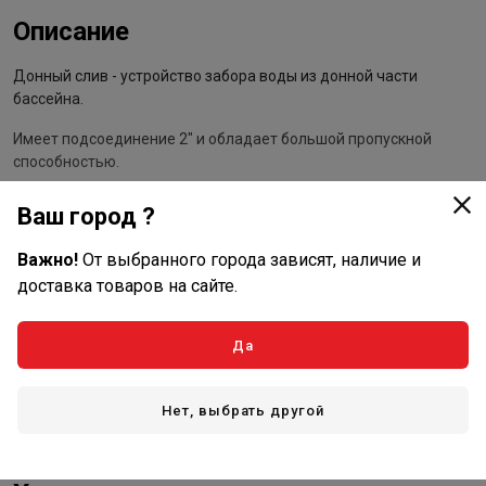
Описание
Донный слив - устройство забора воды из донной части
бассейна.
Имеет подсоединение 2" и обладает большой пропускной
способностью.
Расход воды может регулироваться изменением ширины щели
Ваш город ?
под крышкой донника. В отличии от донников с
перфорированным верхом разрешен для применения в
Важно!
От выбранного города зависят, наличие и
детских бассейнах.
доставка товаров на сайте.
Номенклатура, габариты изделия
Да
Нет, выбрать другой
Показать полностью