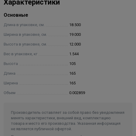
Характеристики
Основные
Длина в упаковке, см.
18.500
Ширина в упаковке, см.
19.000
Высота в упаковке, см.
12.000
Вес в упаковке, кг
1.544
Высота
105
Комплект поставки:
Длина
165
Винт М 6 (шестигр. 4мм) — 1 шт.
Ширина
165
Крышка полированная — 1 шт.
Объем
0.002859
Прижимной фланец — 1 шт.
Уплотнительное кольцо — 2 шт.
Корпус скиммера — 1 шт.
Производитель оставляет за собой право без уведомления
менять характеристики, внешний вид, комплектацию
Болт М 6 — 6 шт.
товара и место его производства. Указанная информация
не является публичной офертой.