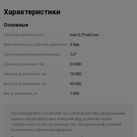
Характеристики
Пропорциональное добавление в воду полифосфатов
в малой концентрации (менее 5 ppm, 0,0005%), не
Основные
изменяет характеристики питьевой воды, но
удерживает в растворенном состоянии соли
Производительность
max 0,75 м3/час
временной жесткости, которые, в противном случае,
Максимальное рабочее давление
3 бар
образуют отложения накипи и способствуют развитию
Присоединительные размеры
1/2"
коррозии.
Длина в упаковке, см.
20.000
Дополнительные технические характеристики:
Ширина в упаковке, см.
10.000
Высота в упаковке, см.
30.000
Подключение: ½ дюйма.
Расход мин/макс: 0,18-0,75 м3/час.
Вес в упаковке, кг
1.000
Давление: 3 бар.
Объем бака: 290 мл.
Производитель оставляет за собой право без уведомления
менять характеристики, внешний вид, комплектацию
товара и место его производства. Указанная информация
не является публичной офертой.