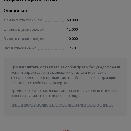
Комплектация:
Основные
S-образный сифон с гидрозатвором
Длина в упаковке, см.
60.000
Опоры для регулировки высоты 4 шт
Ширина в упаковке, см.
12.000
Корпус из ABS
Высота в упаковке, см.
10.000
Грязеулавливающая сеточка
Сухой затвор
Вес в упаковке, кг
1.440
Дизайн-вставка 2 в 1 и рамка
Набор крепежей
Производитель оставляет за собой право без уведомления
Гидроизоляционная лента
менять характеристики, внешний вид, комплектацию
Ключ для обслуживания и регулировки
товара и место его производства. Указанная информация
не является публичной офертой.
Предложение по продаже товара действительно в течение
срока наличия этого товара на складе.
Нашли ошибку в характеристиках или описании товара?