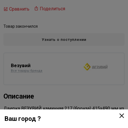
Поделиться
Сравнить
Товар закончился
Узнать о поступлении
Везувий
Все товары бренда
Описание
Дверка ВЕЗУВИЙ каминная 217 (бронза) 415x490 мм из
жаростойкого чугуна со стеклом толщиной 4 мм,
Ваш город ?
размер стекла 301х365 мм. Посадочный размер