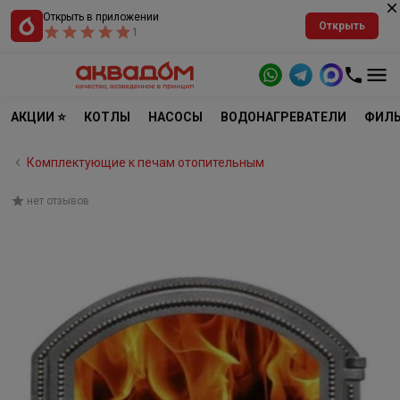
Открыть в приложении
Открыть
1
АКЦИИ ⭐
КОТЛЫ
НАСОСЫ
ВОДОНАГРЕВАТЕЛИ
ФИЛЬ
Комплектующие к печам отопительным
нет отзывов