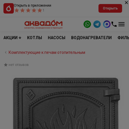
Открыть в приложении
Открыть
1
АКЦИИ ⭐
КОТЛЫ
НАСОСЫ
ВОДОНАГРЕВАТЕЛИ
ФИЛЬ
Комплектующие к печам отопительным
нет отзывов