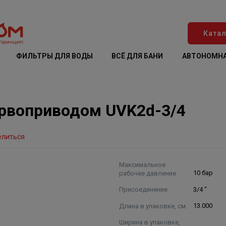
Катал
ФИЛЬТРЫ ДЛЯ ВОДЫ
ВСЁ ДЛЯ БАНИ
АВТОНОМНА
ервоприводом UVK2d-3/4
елиться
Максимальное
рабочее давление
10 бар
Присоединение
3/4 "
Длина в упаковке, см.
13.000
Ширина в упаковке,