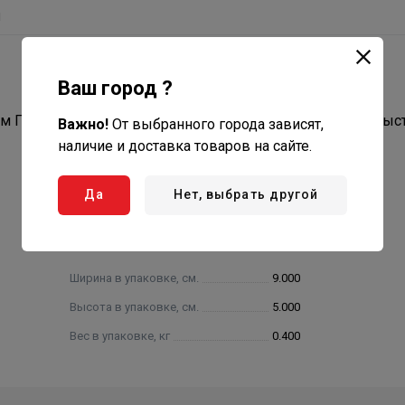
ы
Ваш город ?
ем ГРЕЕРС (тепловентиляторы, камеры смешения) для быс
Важно!
От выбранного города зависят,
наличие и доставка товаров на сайте.
Да
Нет, выбрать другой
Ширина в упаковке, см.
9.000
Высота в упаковке, см.
5.000
Вес в упаковке, кг
0.400