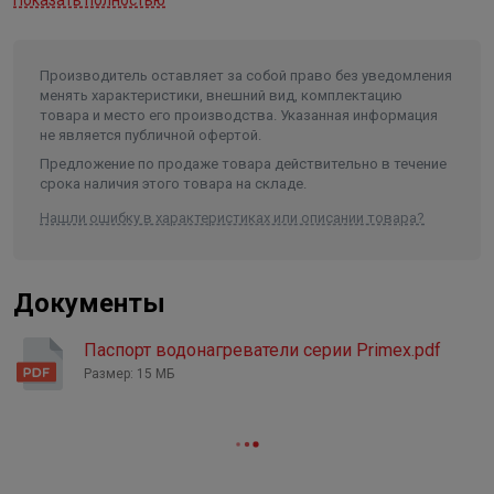
Показать полностью
Гарантия на внутренний бак
5 лет
Гарантия на электрические
элементы
2 года
Производитель оставляет за собой право без уведомления
менять характеристики, внешний вид, комплектацию
Тип управления
механическое
товара и место его производства. Указанная информация
не является публичной офертой.
Сенсорная панель управления
Нет
Предложение по продаже товара действительно в течение
Регулировка мощности
Нет
срока наличия этого товара на складе.
Предохранительный клапан
Есть
Нашли ошибку в характеристиках или описании товара?
Устройство защитного
отключения /УЗО/
Нет
Документы
Защита от перегрева
Есть
Анод/материал анода
магниевый анод
Паспорт водонагреватели серии Primex.pdf
Форма
Размер: 15 МБ
круглая
Сетевой кабель
Да
"Сухой" ТЭН
Нет
Цвет
белый