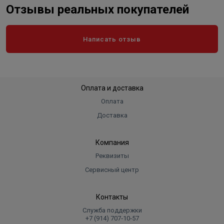
Отзывы реальных покупателей
Длина в упаковке, см.
45.000
Ширина в упаковке, см.
45.000
Написать отзыв
Высота в упаковке, см.
89.000
Вес в упаковке, кг
25.200
Высота без упаковки
89 см
Оплата и доставка
Длина (глубина) без упаковки
45 см
Оплата
Ширина без упаковки
45 см
Доставка
Компания
Реквизиты
Сервисный центр
Контакты
Служба поддержки
+7 (914) 707‑10‑57