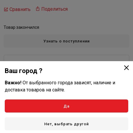
Поделиться
Сравнить
Товар закончился
Узнать о поступлении
Kiturami
Ваш город ?
Все товары бренда
Важно!
От выбранного города зависят, наличие и
доставка товаров на сайте.
Описание
Да
Электроды розжига (TA-13~30) (S333100023).
Нет, выбрать другой