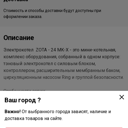
Стоимость и способы доставки будут доступны при
оформлении заказа.
Описание
Электрокотел ZOTA - 24 MK-X - это мини-котельная,
комплекс оборудования, собранный в одном корпусе:
тэновый электрокотел с силовым блоком,
контроллером, расширительным мембранным баком,
циркуляционным насосом Ring и группой безопасности.
Особенности серии:
Ваш город ?
информативный графический дисплей;
система самодиагностики неисправностей с
Важно!
От выбранного города зависят, наличие и
выводом кодов ошибок на экран и записью во
доставка товаров на сайте.
внутреннюю память контроллера;