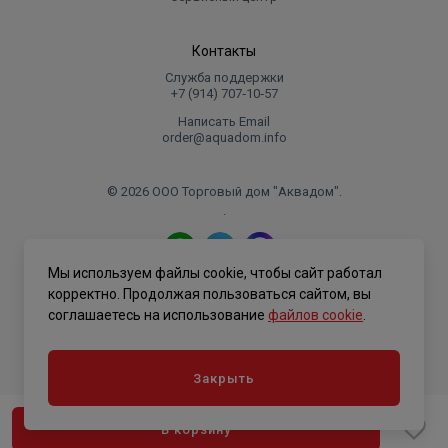
Экономичность
Контакты
интеллектуальная система управления
Служба поддержки
мощностью на основе PID-регулирования
+7 (914) 707‑10‑57
сокращает расходы на отопление и обеспечивает
Написать Email
поддержание температуры с высокой точностью;
order@aquadom.info
теплоизоляция корпуса котла;
встроенный хронотермостат (дает возможность
© 2026 ООО Торговый дом "Аквадом".
работать с многотарифными счетчиками
.
электроэнергии) изменяет мощность котла в
зависимости от заданного временного отрезка.
Мы используем файлы cookie, чтобы сайт работал
Политика конфиденциальности
корректно. Продолжая пользоваться сайтом, вы
соглашаетесь на использование
файлов cookie
.
Закрыть
В корзину