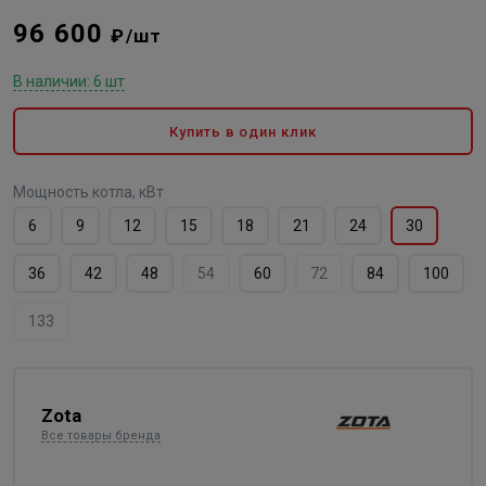
96 600
₽/шт
В наличии: 6 шт
Купить в один клик
Мощность котла, кВт
6
9
12
15
18
21
24
30
36
42
48
54
60
72
84
100
133
Zota
Все товары бренда