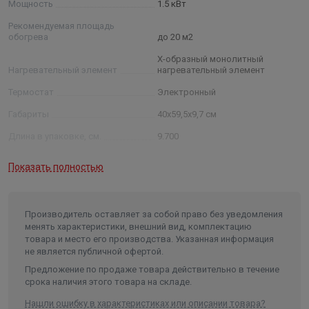
2 режима нагрева
Мощность
1.5 кВт
"Защита от детей"
Рекомендуемая площадь
Функция AUTO Restart ( при кратковременном
обогрева
до 20 м2
отключении электроэнергии и повторном ее
Х-образный монолитный
включении, конвектор возобновляет свою работу
Нагревательный элемент
нагревательный элемент
с последними настройками)
Термостат
Электронный
Аварийное отключение при сильном наклоне или
Габариты
40х59,5х9,7 см
опрокидывании
Длина в упаковке, см.
9.700
Ширина в упаковке, см.
59.500
Показать полностью
Высота в упаковке, см.
40.000
Вес в упаковке, кг
4.300
Производитель оставляет за собой право без уведомления
Высота
400
менять характеристики, внешний вид, комплектацию
товара и место его производства. Указанная информация
Длина
97
не является публичной офертой.
Ширина
595
Предложение по продаже товара действительно в течение
срока наличия этого товара на складе.
Объем
0.023086
Нашли ошибку в характеристиках или описании товара?