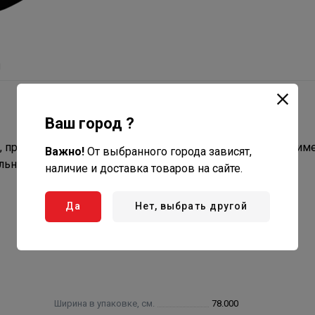
ы
Ваш город ?
 прочная, герметичная, вместительная тара, которая прим
Важно!
От выбранного города зависят,
льности.
наличие и доставка товаров на сайте.
Да
Нет, выбрать другой
Ширина в упаковке, см.
78.000