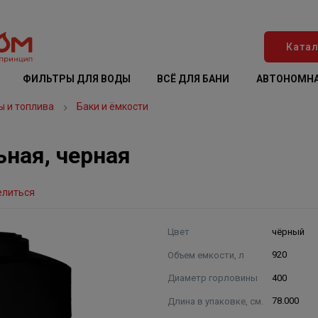
Катал
ФИЛЬТРЫ ДЛЯ ВОДЫ
ВСЁ ДЛЯ БАНИ
АВТОНОМНА
ы и топлива
Баки и ёмкости
ная, черная
елиться
Цвет
чёрный
Объем емкости, л
920
Диаметр горловины
400
Длина в упаковке, см.
78.000