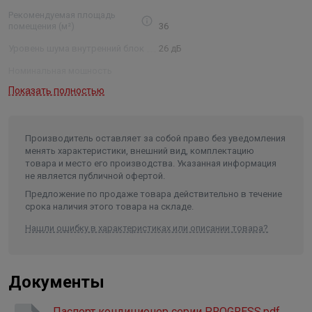
Рекомендуемая площадь
помещения (м²)
36
Уровень шума внутренний блок
26 дБ
Номинальная мощность
(охлаждение/обогрев)
1,1/1,0 кВт
Показать полностью
Размеры внутреннего блока
(ШхВхГ)
79×27,5×19,2 см
Размеры внешнего блока (ШхВхГ)
77,7×49,8×29 см
Производитель оставляет за собой право без уведомления
менять характеристики, внешний вид, комплектацию
Размеры упаковки внутреннего
товара и место его производства. Указанная информация
блока (ШхВхГ)
86×34,5×26,5 см
не является публичной офертой.
Размеры упаковки внешнего
Предложение по продаже товара действительно в течение
блока (ШхВхГ)
81,8×51,5×32,5 см
срока наличия этого товара на складе.
Вес нетто/брутто внутреннего
Нашли ошибку в характеристиках или описании товара?
блока
8,5 / 10,5 кг
Вес нетто/брутто внешнего
блока
26 / 28 кг
Документы
Диаметр труб (жидкость/газ)
1/4", 3/8"
Паспорт кондиционер серии PROGRESS.pdf