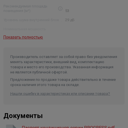
Рекомендуемая площадь
помещения (м²)
53
Уровень шума внутренний блок
29 дБ
Номинальная мощность
(охлаждение/обогрев)
1,7/1,5 кВт
Показать полностью
Размеры внутреннего блока
(ШхВхГ)
92×30,6×19,5 см
Размеры внешнего блока (ШхВхГ)
85,3×60,2×34,9 см
Производитель оставляет за собой право без уведомления
менять характеристики, внешний вид, комплектацию
Размеры упаковки внутреннего
товара и место его производства. Указанная информация
блока (ШхВхГ)
99×38×26,5 см
не является публичной офертой.
Размеры упаковки внешнего
Предложение по продаже товара действительно в течение
блока (ШхВхГ)
89×62,8×38,5 см
срока наличия этого товара на складе.
Вес нетто/брутто внутреннего
Нашли ошибку в характеристиках или описании товара?
блока
10,5 / 13 кг
Вес нетто/брутто внешнего
блока
35,7 / 38 кг
Документы
Диаметр труб (жидкость/газ)
1/4", 1/2"
Паспорт кондиционер серии PROGRESS.pdf